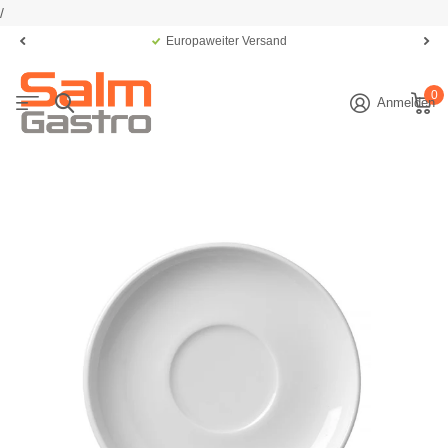
/
Europaweiter Versand
0
Anmelden