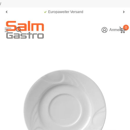
/
Europaweiter Versand
0
Anmelden