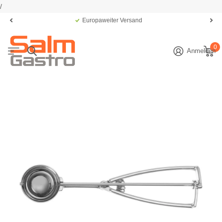
/
Europaweiter Versand
0
Anmelden