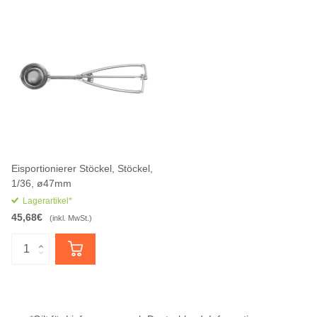
Eisportionierer Stöckel, Stöckel,
1/36, ø47mm
Lagerartikel*
45,68€
(inkl. MwSt.)