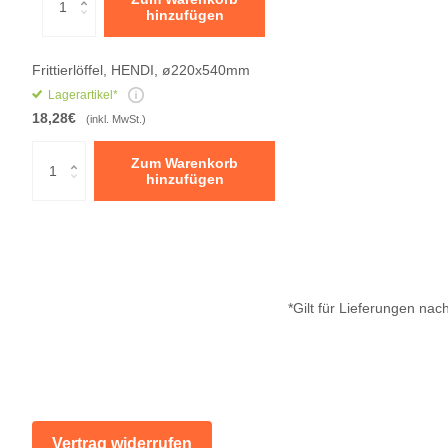
hinzufügen
Frittierlöffel, HENDI, ø220x540mm
Lagerartikel*
18,28€
(inkl. MwSt.)
Zum Warenkorb
hinzufügen
*Gilt für Lieferungen na
Vertrag widerrufen