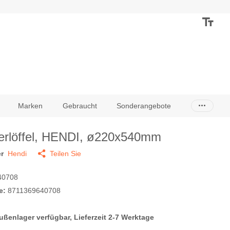
Marken
Gebraucht
Sonderangebote
tierlöffel, HENDI, ø220x540mm
r
Hendi
Teilen Sie
40708
e:
8711369640708
ußenlager verfügbar, Lieferzeit 2-7 Werktage