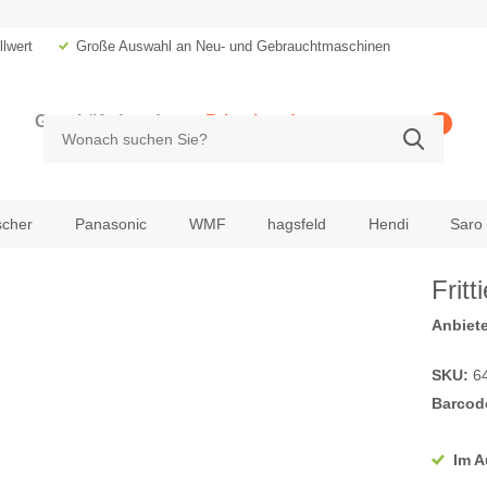
lwert
Große Auswahl an Neu- und Gebrauchtmaschinen
Geschäftskunde
Privatkunde
0
zzgl. MwSt.
inkl. MwSt.
scher
Panasonic
WMF
hagsfeld
Hendi
Saro
Frit
Anbiete
SKU:
6
Barcod
Im A