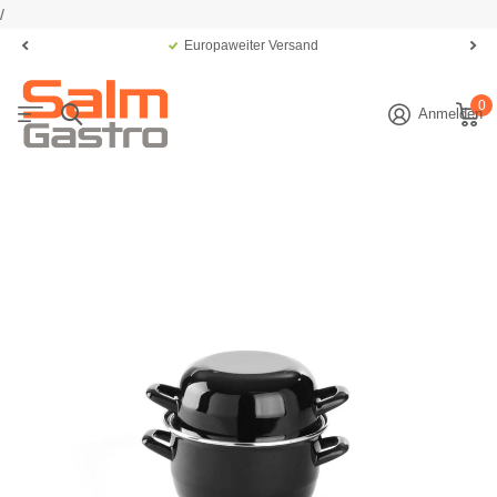
/
Europaweiter Versand
0
Anmelden