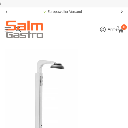
/
Europaweiter Versand
0
Anmelden