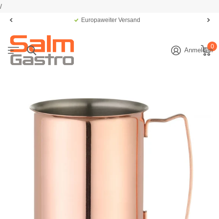
/
Europaweiter Versand
0
Anmelden