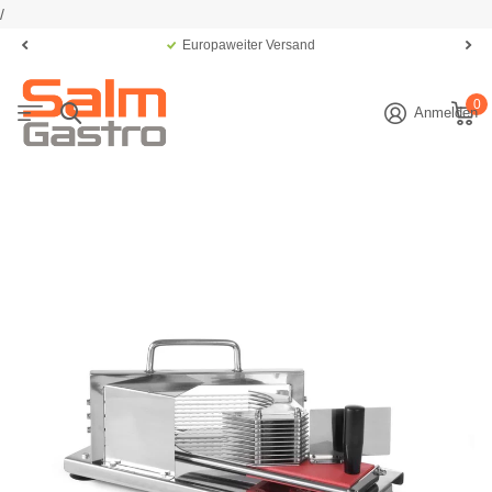
/
Europaweiter Versand
0
Anmelden