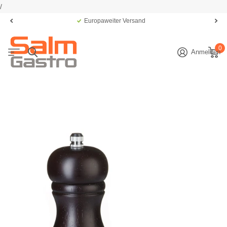
/
Europaweiter Versand
0
Anmelden