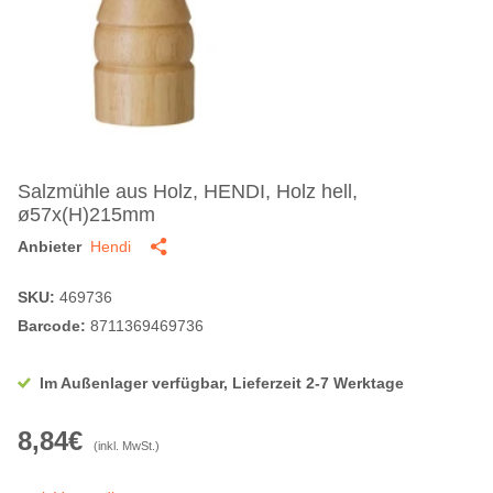
Salzmühle aus Holz, HENDI, Holz hell,
ø57x(H)215mm
Anbieter
Hendi
SKU:
469736
Barcode:
8711369469736
Im Außenlager verfügbar, Lieferzeit 2-7 Werktage
8,84€
(inkl. MwSt.)