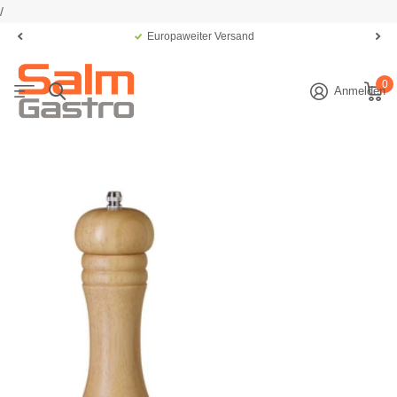
/
Europaweiter Versand
0
Anmelden