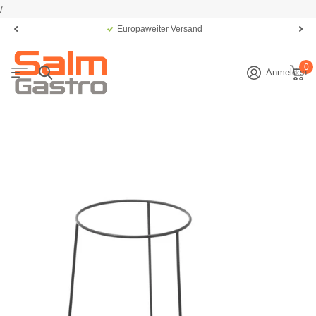
/
Europaweiter Versand
0
Anmelden