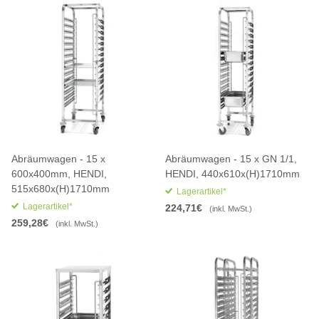
Abräumwagen - 15 x
Abräumwagen - 15 x GN 1/1,
600x400mm, HENDI,
HENDI, 440x610x(H)1710mm
515x680x(H)1710mm
Lagerartikel*
Lagerartikel*
224,71€
(inkl. MwSt.)
259,28€
(inkl. MwSt.)