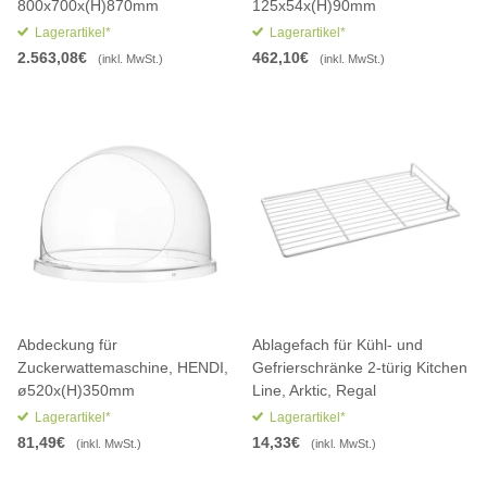
800x700x(H)870mm
125x54x(H)90mm
Lagerartikel*
Lagerartikel*
2.563,08€
462,10€
(inkl. MwSt.)
(inkl. MwSt.)
Abdeckung für
Ablagefach für Kühl- und
Zuckerwattemaschine, HENDI,
Gefrierschränke 2-türig Kitchen
ø520x(H)350mm
Line, Arktic, Regal
Lagerartikel*
Lagerartikel*
81,49€
14,33€
(inkl. MwSt.)
(inkl. MwSt.)