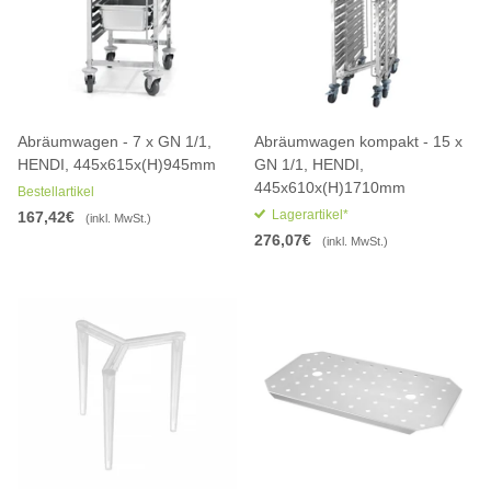
Abräumwagen - 7 x GN 1/1,
Abräumwagen kompakt - 15 x
HENDI, 445x615x(H)945mm
GN 1/1, HENDI,
445x610x(H)1710mm
Bestellartikel
Lagerartikel*
167,42€
(inkl. MwSt.)
276,07€
(inkl. MwSt.)