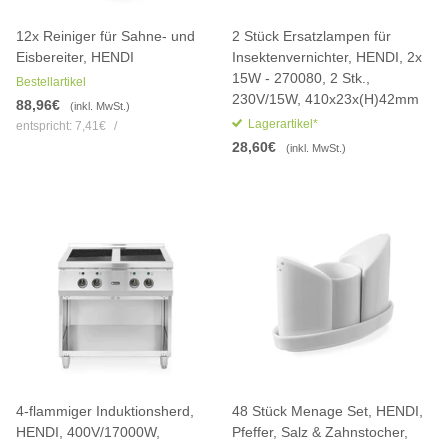
12x Reiniger für Sahne- und
2 Stück Ersatzlampen für
Eisbereiter, HENDI
Insektenvernichter, HENDI, 2x
15W - 270080, 2 Stk.,
Bestellartikel
230V/15W, 410x23x(H)42mm
88,96€
(inkl. MwSt.)
Lagerartikel*
entspricht:
7,41€
/
28,60€
(inkl. MwSt.)
4-flammiger Induktionsherd,
48 Stück Menage Set, HENDI,
HENDI, 400V/17000W,
Pfeffer, Salz & Zahnstocher,