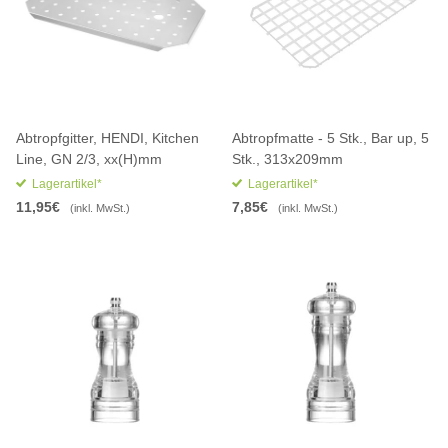
Abtropfgitter, HENDI, Kitchen
Abtropfmatte - 5 Stk., Bar up, 5
Line, GN 2/3, xx(H)mm
Stk., 313x209mm
Lagerartikel*
Lagerartikel*
11,95€
7,85€
(inkl. MwSt.)
(inkl. MwSt.)