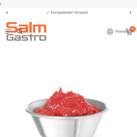
/
Europaweiter Versand
0
Anmelden