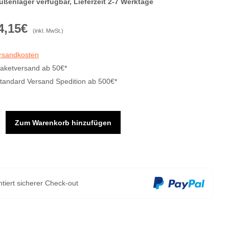
ußenlager verfügbar, Lieferzeit 2-7 Werktage
4,15€
(inkl. MwSt.)
ersandkosten
Paketversand ab 50€*
Standard Versand Spedition ab 500€*
Zum Warenkorb hinzufügen
tiert sicherer Check-out