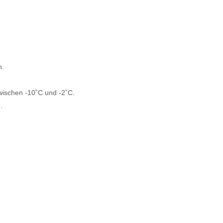
n.
zwischen -10˚C und -2˚C.
.