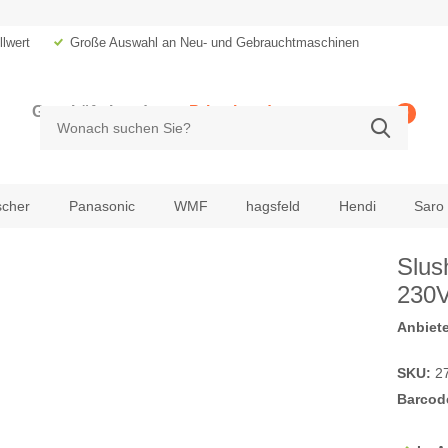
lwert
Große Auswahl an Neu- und Gebrauchtmaschinen
Geschäftskunde
Privatkunde
0
zzgl. MwSt.
inkl. MwSt.
scher
Panasonic
WMF
hagsfeld
Hendi
Saro
Slus
230
Anbiete
SKU:
2
Barcod