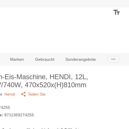
Marken
Gebraucht
Sonderangebote
h-Eis-Maschine, HENDI, 12L,
V/740W, 470x520x(H)810mm
r
Hendi
Teilen Sie
74255
e:
8711369274255