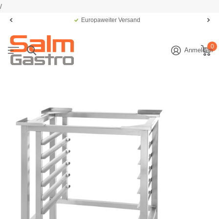
/
Europaweiter Versand
0
Anmelden