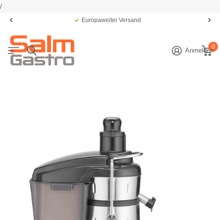
/
Europaweiter Versand
0
Anmelden