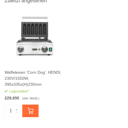
Zuletzt angesehen
Waffeleisen 'Corn Dog', HENDI,
230V/1550W,
390x335x(H)230mm
Lagerartikel*
229,65€
(inkl. MwSt.)