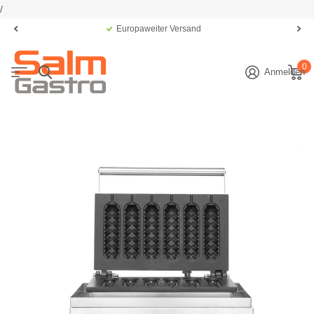
/
Europaweiter Versand
0
Anmelden