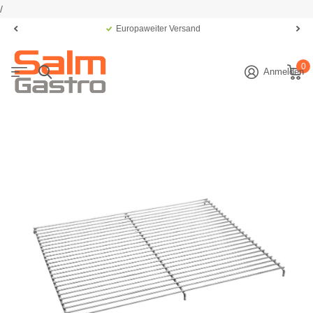
/
Europaweiter Versand
0
Anmelden