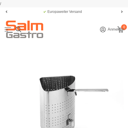
/
Europaweiter Versand
0
Anmelden